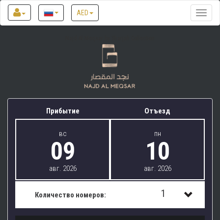
AED
Toggle
naviga
Najd Al Meqsar by Sharjah Collection
Прибытие
Отъезд
вс
пн
09
10
авг. 2026
авг. 2026
1
Количество номеров:
1