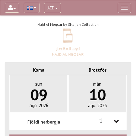
AED
Toggl
naviga
Najd Al Meqsar by Sharjah Collection
Koma
Brottför
sun
mán
09
10
ágú. 2026
ágú. 2026
1
Fjöldi herbergja
1