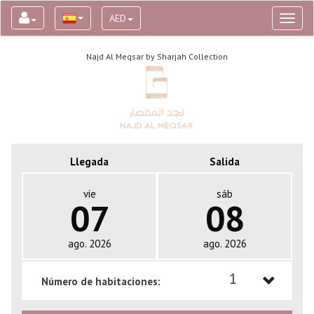
AED
Toggl
naviga
Najd Al Meqsar by Sharjah Collection
Llegada
Salida
vie
sáb
07
08
ago. 2026
ago. 2026
1
Número de habitaciones:
1